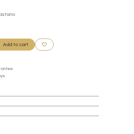
lastano
Add to cart
rantee
ays