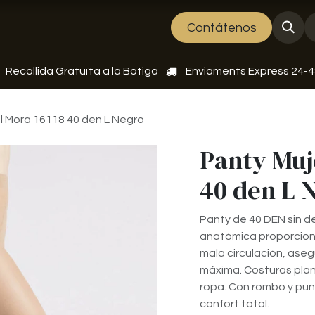
bre nosaltres
Esdeveniments
Contátenos
Recollida Gratuïta a la Botiga
Enviaments Express 24-
l Mora 16118 40 den L Negro
Panty Muj
40 den L 
Panty de 40 DEN sin d
anatómica proporcion
mala circulación, as
máxima. Costuras plan
ropa. Con rombo y punte
confort total.