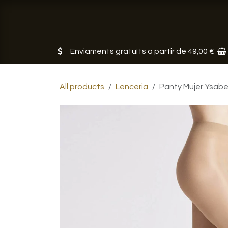
Skip to Content
Botiga
Serveis
Noticias
So
Enviaments gratuïts a partir de 49,00 €
All products
Lenceria
Panty Mujer Ysabe