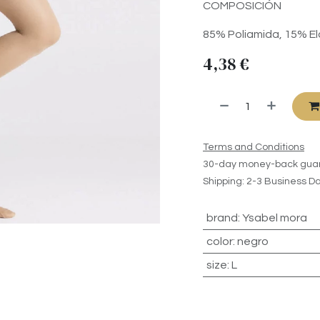
COMPOSICIÓN
85% Poliamida, 15% E
4,38
€
Terms and Conditions
30-day money-back gua
Shipping: 2-3 Business D
brand
:
Ysabel mora
color
:
negro
size
:
L