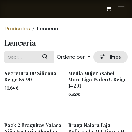
Skip to Content
Productes
Lenceria
Lenceria
Ordena per
Filtres
SecretBra UP Silicona
Media Mujer Ysabel
Beige 85-90
Mora Liga 15 den U Beige
14201
13,64
€
6,82
€
Pack 2 Braguitas Naiara
Braga Naiara Faja
Niña Fantasia Algodon
Reforzada 210 Tierra M