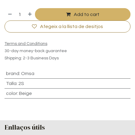
Add to cart
Afegeix a la llista de desitjos
Terms and Conditions
30-day money-back guarantee
Shipping: 2-3 Business Days
brand
:
Omsa
Talla
:
2S
color
:
Beige
Enllaços útils