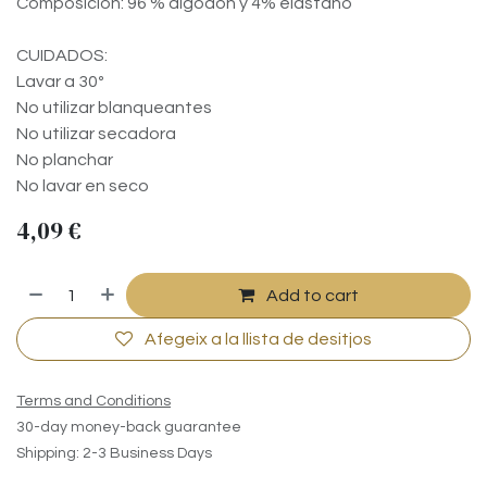
Composición: 96 % algodón y 4% elastano
CUIDADOS:
Lavar a 30º
No utilizar blanqueantes
No utilizar secadora
No planchar
No lavar en seco
4,09
€
Add to cart
Afegeix a la llista de desitjos
Terms and Conditions
30-day money-back guarantee
Shipping: 2-3 Business Days