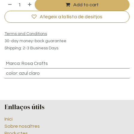
Add to cart
Afegeix a la llista de desitjos
Terms and Conditions
30-day money-back guarantee
Shipping: 2-3 Business Days
Marca
:
Rosa Crafts
color
:
azul claro
Enllaços útils
Inici
Sobre nosaltres
Productes