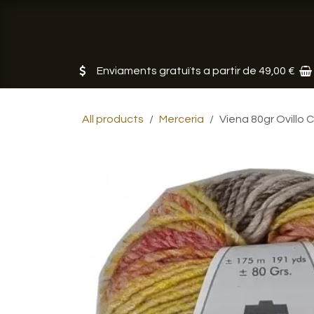
Skip to Content
Botiga
Serveis
Noticias
So
Enviaments gratuïts a partir de 49,00 €
All products
Merceria
Viena 80gr Ovillo 