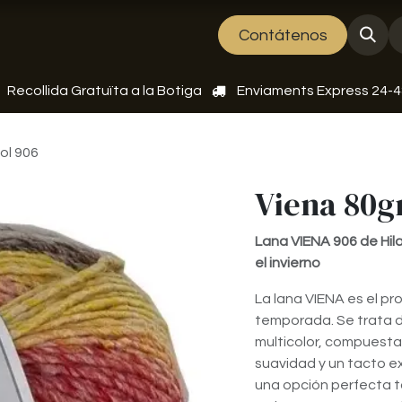
bre nosaltres
Esdeveniments
Contátenos
Recollida Gratuïta a la Botiga
Enviaments Express 24-
Col 906
Viena 80gr
Lana VIENA 906 de Hila
el invierno
La lana VIENA es el pr
temporada. Se trata d
multicolor, compuesta 
suavidad y un tacto e
una opción perfecta 