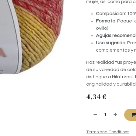
mujer, así como para a
Composición:
100
Formato:
Paquete 
ovillo)
Agujas recomend
Uso sugerido:
Pren
complementos y 
Haz realidad tus proy
de su variedad de colo
distingue a Hilaturas 
originalidad y durabil
4,34
€
Terms and Conditions