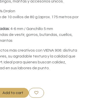
brigos, mantas y accesorios únicos.
% Dralon
de 10 ovillos de 80 g (aprox. 175 metros por
adas:
4-6 mm / Ganchillo 5 mm
das de vestir, gorros, bufandas, cuellos,
mantas
ectos más creativos con VIENA 906: disfruta
res, su agradable textura y la calidad que
LM. Ideal para quienes buscan calidez,
idad en sus labores de punto.
Add to cart