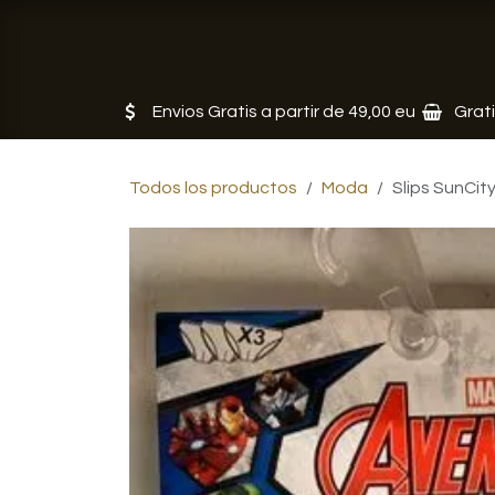
Ir al contenido
Tienda
Servicios
Noticias
Envios Gratis a partir de 49,00 eu
Grat
Todos los productos
Moda
Slips SunCit