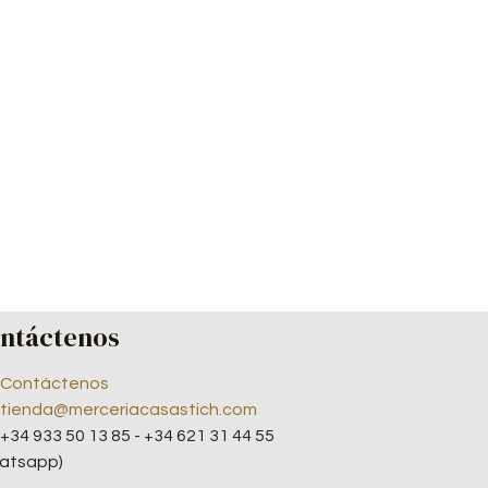
ntáctenos
Contáctenos
tienda@merceriacasastich.com
+34 933 50 13 85 - +34 621 31 44 55
atsapp)