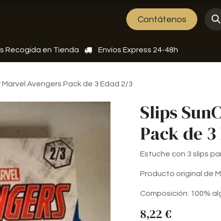
Sobre nosotros
Eventos
Contátenos
is Recogida en Tienda
Envíos Express 24-48h
y Marvel Avengers Pack de 3 Edad 2/3
Slips Sun
Pack de 3
Estuche con 3 slips par
Producto original de M
Composición: 100% a
8,22
€