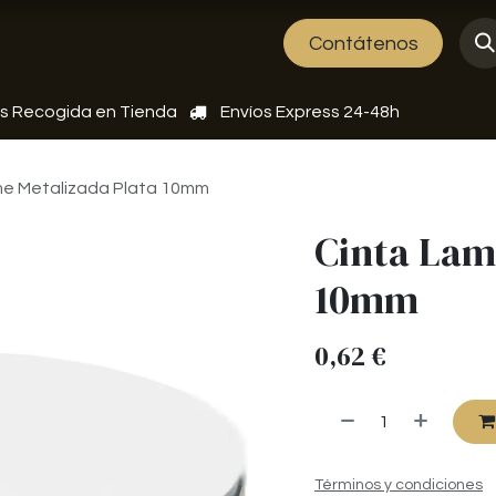
Sobre nosotros
Eventos
Contátenos
is Recogida en Tienda
Envíos Express 24-48h
me Metalizada Plata 10mm
Cinta Lam
10mm
0,62
€
Términos y condiciones