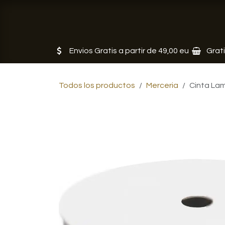
Ir al contenido
Tienda
Servicios
Noticias
Envios Gratis a partir de 49,00 eu
Grat
Todos los productos
Merceria
Cinta La