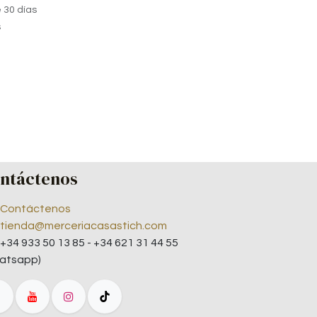
 30 días
s
ntáctenos
Contáctenos
tienda@merceriacasastich.com
+34 933 50 13 85 - +34 621 31 44 55
atsapp)