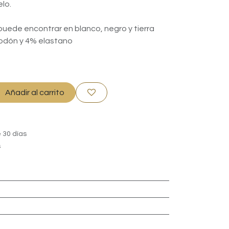
elo.
 puede encontrar en blanco, negro y tierra
odón y 4% elastano
Añadir al carrito
 30 días
s