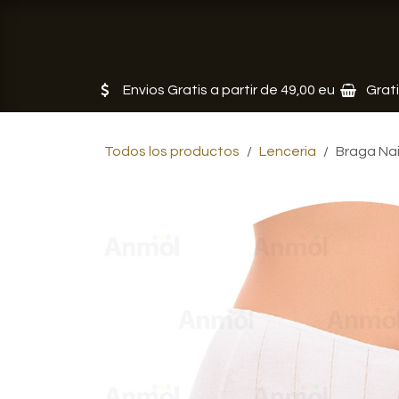
Ir al contenido
Tienda
Servicios
Noticias
Envios Gratis a partir de 49,00 eu
Grat
Todos los productos
Lenceria
Braga Nai