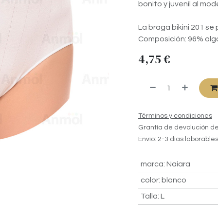
bonito y juvenil al mod
La braga bikini 201 se
Composición: 96% alg
4,75
€
Términos y condiciones
Grantía de devolución de
Envío: 2-3 días laborable
marca
:
Naiara
color
:
blanco
Talla
:
L