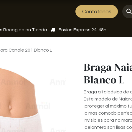
Sobre nosotros
Eventos
Contátenos
is Recogida en Tienda
Envíos Express 24-48h
ara Canale 201 Blanco L
Braga Nai
Blanco L
Braga alta básica de 
Este modelo de Naiara
proteger al máximo t
lo más cómodo perfecto
invisibles para no mar
delantera son lisas c