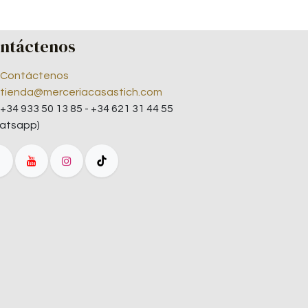
ntáctenos
Contáctenos
tienda@merceriacasastich.com
+34 933 50 13 85 - +34 621 31 44 55
atsapp)