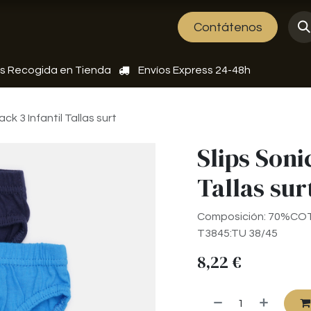
Sobre nosotros
Eventos
Contátenos
is Recogida en Tienda
Envíos Express 24-48h
ack 3 Infantil Tallas surt
Slips Soni
Tallas sur
Composición: 70%CO
T3845:TU 38/45
8,22
€