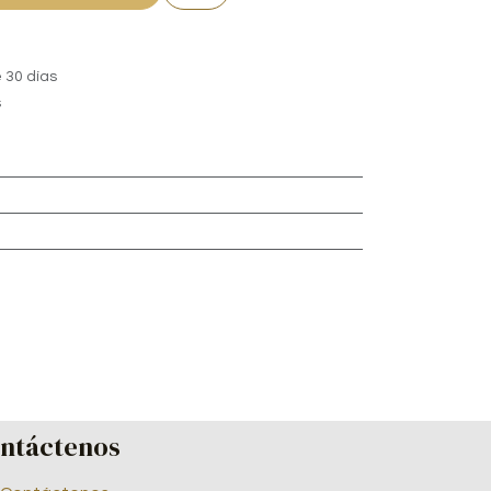
 30 días
s
ntáctenos