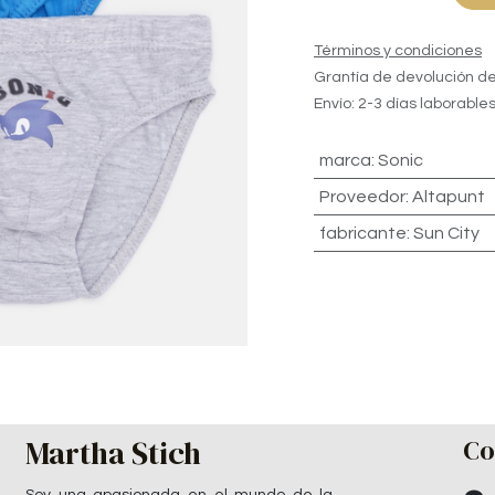
Términos y condiciones
Grantía de devolución de
Envío: 2-3 días laborable
marca
:
Sonic
Proveedor
:
Altapunt
fabricante
:
Sun City
Martha Stich
Co