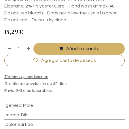
Elastane, 2% Polyester Care: - Hand wash at max. 40. -
Do not use bleach. - Does not allow the use of a dryer. -
Do not iron. - Do not dry clean.
15,29
€
Añadir al carrito
Agregar a lista de deseos
Términos y condiciones
Grantía de devolución de 30 días
Envío: 2-3 días laborables
género
:
Male
marca
:
DIM
color
:
surtido