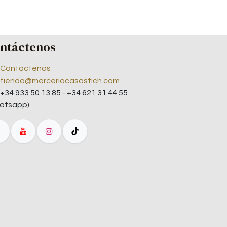
ntáctenos
Contáctenos
tienda@merceriacasastich.com
+34 933 50 13 85 - +34 621 31 44 55
atsapp)