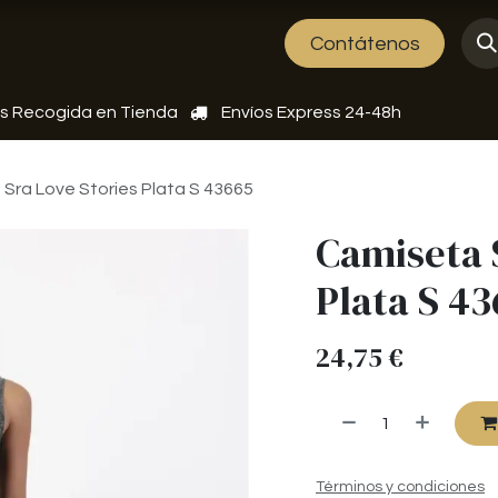
Sobre nosotros
Eventos
Contátenos
is Recogida en Tienda
Envíos Express 24-48h
Sra Love Stories Plata S 43665
Camiseta 
Plata S 4
24,75
€
Términos y condiciones