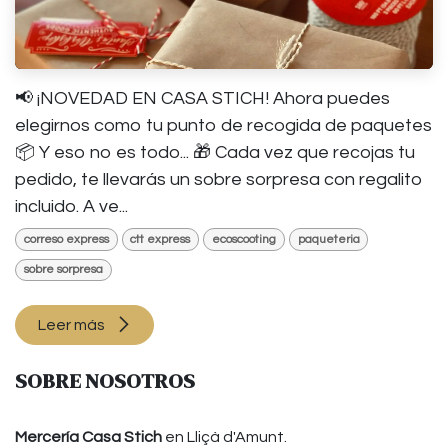
📢 ¡NOVEDAD EN CASA STICH! Ahora puedes
elegirnos como tu punto de recogida de paquetes
📦 Y eso no es todo... 🎁 Cada vez que recojas tu
pedido, te llevarás un sobre sorpresa con regalito
incluido. A ve...
correso express
ctt express
ecoscooting
paqueteria
sobre sorpresa
Leer más
SOBRE NOSOTROS
Mercería
Casa Stich
en Lliçà d'Amunt.