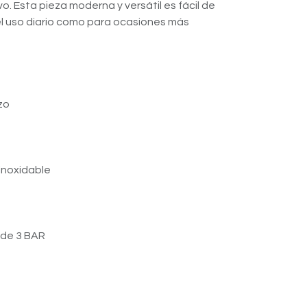
o. Esta pieza moderna y versátil es fácil de
l uso diario como para ocasiones más
zo
inoxidable
 de 3 BAR