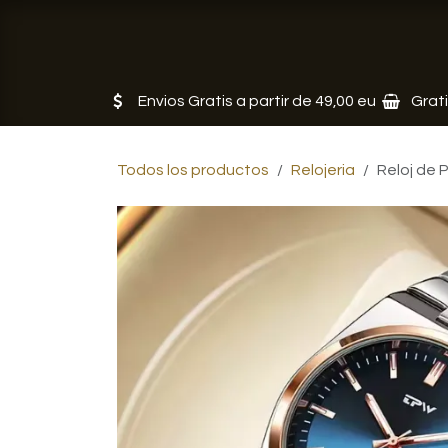
Ir al contenido
Tienda
Servicios
Noticias
Envios Gratis a partir de 49,00 eu
Grat
Todos los productos
Relojeria
Reloj de 