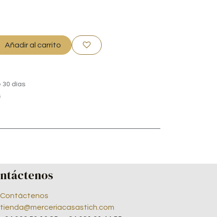
Añadir al carrito
 30 días
s
ntáctenos
Contáctenos
tienda@merceriacasastich.com