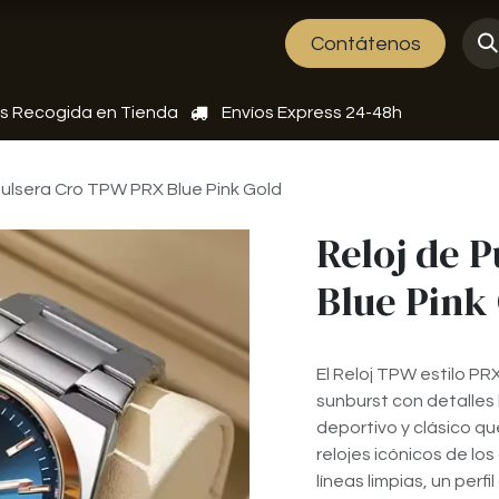
Sobre nosotros
Eventos
Contátenos
is Recogida en Tienda
Envíos Express 24-48h
Pulsera Cro TPW PRX Blue Pink Gold
Reloj de 
Blue Pink
El Reloj TPW estilo PR
sunburst con detalles 
deportivo y clásico qu
relojes icónicos de lo
líneas limpias, un per