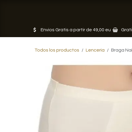
Ir al contenido
Tienda
Servicios
Noticias
Envios Gratis a partir de 49,00 eu
Grat
Todos los productos
Lenceria
Braga Nai