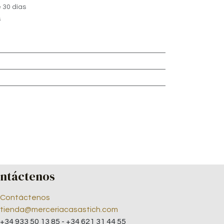
 30 días
s
ntáctenos
Contáctenos
tienda@merceriacasastich.com
+34 933 50 13 85 - +34 621 31 44 55