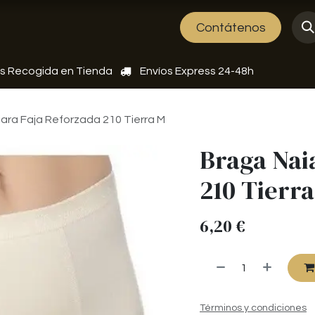
Sobre nosotros
Eventos
Contátenos
is Recogida en Tienda
Envíos Express 24-48h
ara Faja Reforzada 210 Tierra M
Braga Nai
210 Tierr
6,20
€
Términos y condiciones